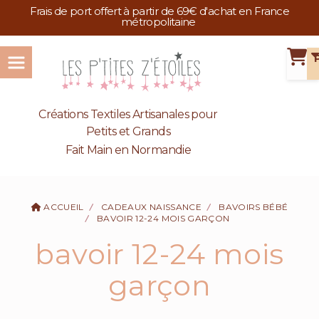
Panneau de gestion des cookies
Frais de port offert à partir de 69€ d'achat en France
métropolitaine
Créations Textiles Artisanales pour
Petits et Grands
Fait Main en Normandie
ACCUEIL
CADEAUX NAISSANCE
BAVOIRS BÉBÉ
BAVOIR 12-24 MOIS GARÇON
bavoir 12-24 mois
garçon