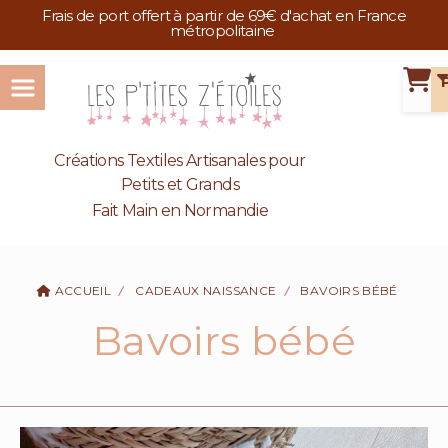
Panneau de gestion des cookies
Frais de port offert à partir de 69€ d'achat en France
métropolitaine
Créations Textiles Artisanales pour
Petits et Grands
Fait Main en Normandie
ACCUEIL
CADEAUX NAISSANCE
BAVOIRS BÉBÉ
Bavoirs bébé