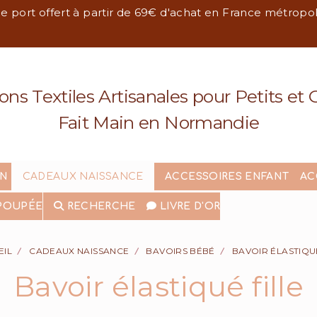
de port offert à partir de 69€ d'achat en France métropo
ons Textiles Artisanales pour Petits et
Fait Main en Normandie
IN
CADEAUX NAISSANCE
ACCESSOIRES ENFANT
AC
POUPÉE
RECHERCHE
LIVRE D'OR
EIL
CADEAUX NAISSANCE
BAVOIRS BÉBÉ
BAVOIR ÉLASTIQU
Bavoir élastiqué fille