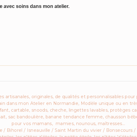
ée avec soins dans mon atelier.
es artisanales, originales, de qualités et personnalisables pour 
in dans mon Atelier en Normandie, Modèle unique ou en très
ant, cartable, snoods, cheche, lingettes lavables, protèges car
 lait, sac bandoulière, banane tendance femme, chausson bébé
pour vos mamans, mamies, nounous, maîtresses...
 Bihorel / Isneauville / Saint Martin du vivier / Bonsecours / 
s, les p'tites z'étoiles, la petite étoile, les p'tites 'z'étoile