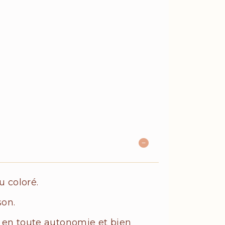
 coloré.
son.
te en toute autonomie et bien