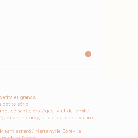
petits et grands.
 petite série
net de santé, protèges livret de famille,
, jeu de memory, et plein d'idée cadeaux
Mesnil esnard / Martainville Epreville
s, made in France