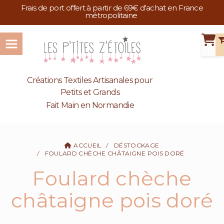
Panneau de gestion des cookies
Frais de port offert à partir de 69€ d'achat en France
métropolitaine
Créations Textiles Artisanales pour
Petits et Grands
Fait Main en Normandie
ACCUEIL
DÉSTOCKAGE
FOULARD CHÈCHE CHÂTAIGNE POIS DORÉ
Foulard chèche
châtaigne pois doré