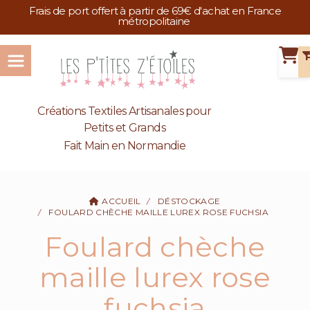
Panneau de gestion des cookies
Frais de port offert à partir de 69€ d'achat en France
métropolitaine
Créations Textiles Artisanales pour
Petits et Grands
Fait Main en Normandie
ACCUEIL
DÉSTOCKAGE
FOULARD CHÈCHE MAILLE LUREX ROSE FUCHSIA
Foulard chèche
maille lurex rose
fuchsia