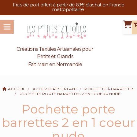
Panneau de gestion des cookies
Frais de port offert à partir de 69€ d'achat en France
métropolitaine
Créations Textiles Artisanales pour
Petits et Grands
Fait Main en Normandie
ACCUEIL
ACCESSOIRES ENFANT
POCHETTE À BARRETTES
POCHETTE PORTE BARRETTES 2 EN 1 COEUR NUDE
Pochette porte
barrettes 2 en 1 coeur
nude