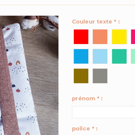
Couleur texte
*
:
prénom
*
:
police
*
: