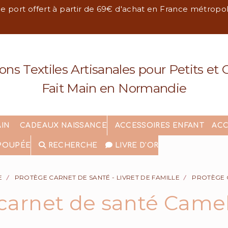
de port offert à partir de 69€ d'achat en France métropo
ons Textiles Artisanales pour Petits et
Fait Main en Normandie
AIN
CADEAUX NAISSANCE
ACCESSOIRES ENFANT
ACC
POUPÉE
RECHERCHE
LIVRE D'OR
E
PROTÈGE CARNET DE SANTÉ - LIVRET DE FAMILLE
PROTÈGE 
 carnet de santé Cam