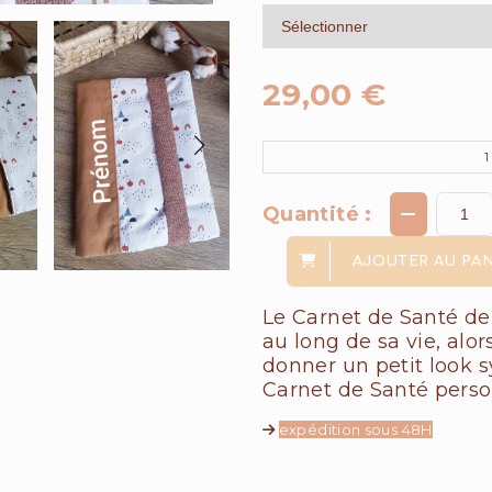
29,00
€
1
Quantité :
AJOUTER AU PAN
Le Carnet de Santé de 
au long de sa vie, alor
donner un petit look s
Carnet de Santé person
expédition sous 48H