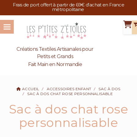
Panneau de gestion des cookies
Frais de port offert à partir de 69€ d'achat en France
métropolitaine
Créations Textiles Artisanales pour
Petits et Grands
Fait Main en Normandie
ACCUEIL
ACCESSOIRES ENFANT
SAC À DOS
SAC À DOS CHAT ROSE PERSONNALISABLE
Sac à dos chat rose
personnalisable